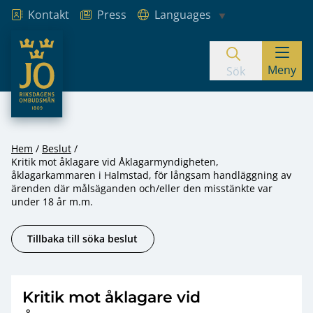
Kontakt
Press
Languages
JO – Riksdagens Ombudsmän
Meny
Hoppa till innehåll
Sök
Hem
Beslut
Kritik mot åklagare vid Åklagarmyndigheten,
åklagarkammaren i Halmstad, för långsam handläggning av
ärenden där målsäganden och/eller den misstänkte var
under 18 år m.m.
Tillbaka till söka beslut
Kritik mot åklagare vid