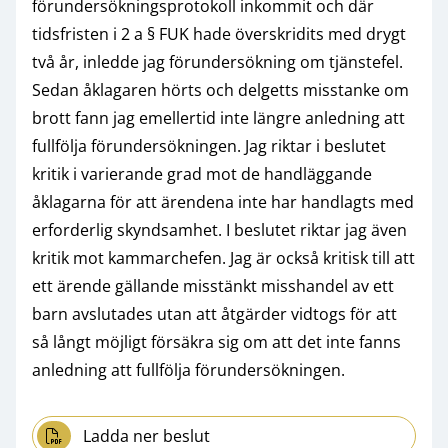
förundersökningsprotokoll inkommit och där
tidsfristen i 2 a § FUK hade överskridits med drygt
två år, inledde jag förundersökning om tjänstefel.
Sedan åklagaren hörts och delgetts misstanke om
brott fann jag emellertid inte längre anledning att
fullfölja förundersökningen. Jag riktar i beslutet
kritik i varierande grad mot de handläggande
åklagarna för att ärendena inte har handlagts med
erforderlig skyndsamhet. I beslutet riktar jag även
kritik mot kammarchefen. Jag är också kritisk till att
ett ärende gällande misstänkt misshandel av ett
barn avslutades utan att åtgärder vidtogs för att
så långt möjligt försäkra sig om att det inte fanns
anledning att fullfölja förundersökningen.
Ladda ner beslut