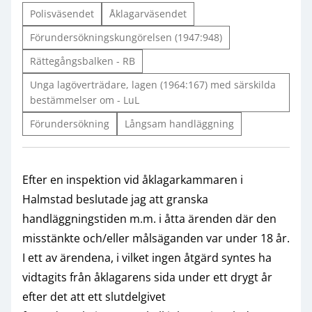
Polisväsendet
Åklagarväsendet
Förundersökningskungörelsen (1947:948)
Rättegångsbalken - RB
Unga lagöverträdare, lagen (1964:167) med särskilda
bestämmelser om - LuL
Förundersökning
Långsam handläggning
Efter en inspektion vid åklagarkammaren i
Halmstad beslutade jag att granska
handläggningstiden m.m. i åtta ärenden där den
misstänkte och/eller målsäganden var under 18 år.
I ett av ärendena, i vilket ingen åtgärd syntes ha
vidtagits från åklagarens sida under ett drygt år
efter det att ett slutdelgivet