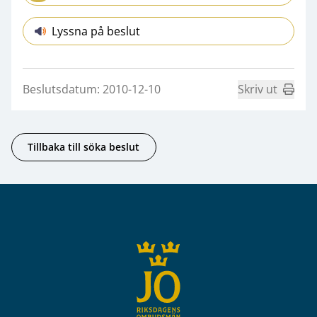
Lyssna på beslut
Beslutsdatum: 2010-12-10
Skriv ut
Tillbaka till söka beslut
Sidfot