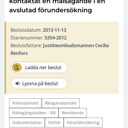
kontaktat en målsägande i en
avslutad förundersökning
Beslutsdatum:
2013-11-13
Diarienummer:
5354-2012
Beslutsfattare:
Justitieombudsmannen Cecilia
Renfors
Ladda ner beslut
Lyssna på beslut
Polisväsendet
Åklagarväsendet
Rättegångsbalken - RB
Bemötande
Dokumentation
Förhör
Förundersökning