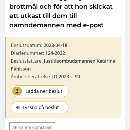
brottmål och för att hon skickat
ett utkast till dom till
nämndemännen med e-post
Beslutsdatum:
2023-04-18
Diarienummer:
124-2022
Beslutsfattare:
Justitieombudsmannen Katarina
Påhlsson
Ämbetsberättelse:
JO 2023 s. 90
Ladda ner beslut
Lyssna på beslut
Allmänna domstolar