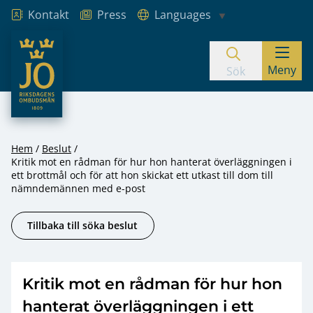
Kontakt
Press
Languages
JO – Riksdagens Ombudsmän
Meny
Hoppa till innehåll
Sök
Hem
Beslut
Kritik mot en rådman för hur hon hanterat överläggningen i
ett brottmål och för att hon skickat ett utkast till dom till
nämndemännen med e-post
Tillbaka till söka beslut
Kritik mot en rådman för hur hon
hanterat överläggningen i ett