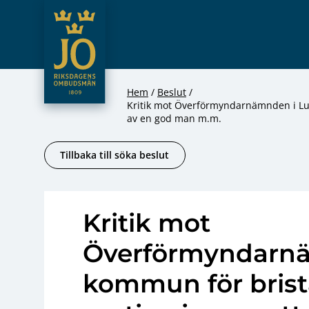
JO – Riksdagens Ombudsmän
Hoppa till innehåll
Hem
Beslut
Kritik mot Överförmyndarnämnden i Lu
av en god man m.m.
Tillbaka till söka beslut
Kritik mot
Överförmyndarnä
kommun för bris