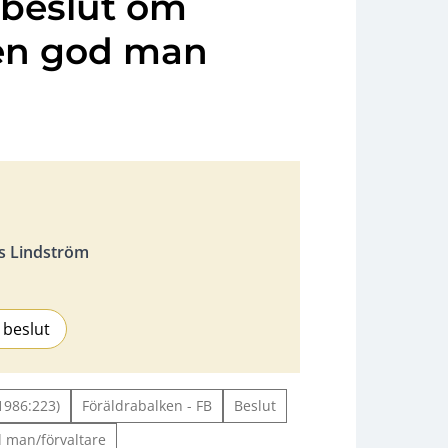
 beslut om
 en god man
s Lindström
 beslut
1986:223)
Föräldrabalken - FB
Beslut
 man/förvaltare