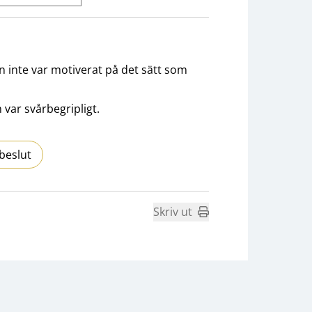
an inte var motiverat på det sätt som
 var svårbegripligt.
beslut
Skriv ut