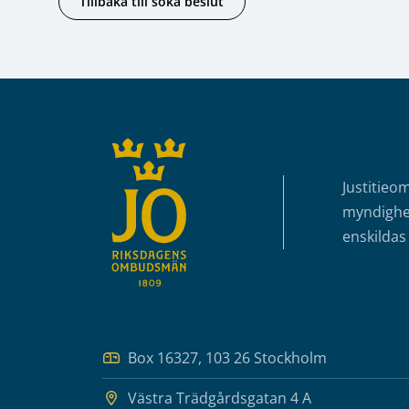
Tillbaka till söka beslut
Sidfot
Justitieo
myndighet
enskildas 
Box 16327, 103 26 Stockholm
Västra Trädgårdsgatan 4 A