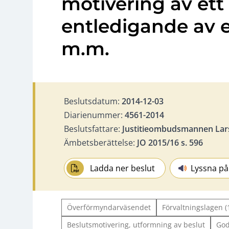
motivering av ett
entledigande av
m.m.
Beslutsdatum:
2014-12-03
Diarienummer:
4561-2014
Beslutsfattare:
Justitieombudsmannen Lar
Ämbetsberättelse:
JO 2015/16 s. 596
Ladda ner beslut
Lyssna på
Överförmyndarväsendet
Förvaltningslagen (
Beslutsmotivering, utformning av beslut
God