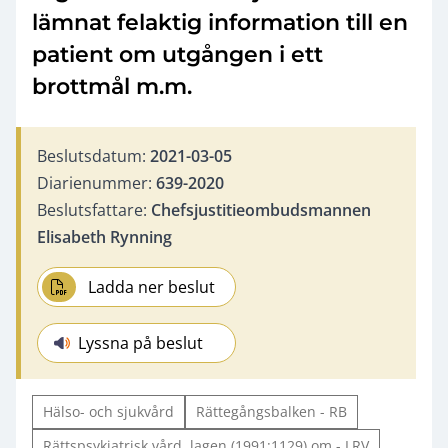
lämnat felaktig information till en
patient om utgången i ett
brottmål m.m.
Beslutsdatum:
2021-03-05
Diarienummer:
639-2020
Beslutsfattare:
Chefsjustitieombudsmannen
Elisabeth Rynning
Ladda ner beslut
Lyssna på beslut
Hälso- och sjukvård
Rättegångsbalken - RB
Rättspsykiatrisk vård, lagen (1991:1129) om - LRV