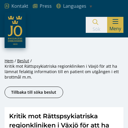
Kontakt
Press
Languages
JO – Riksdagens Ombudsmän
Meny
Hoppa till innehåll
Sök
Hem
Beslut
Kritik mot Rättspsykiatriska regionkliniken i Växjö för att ha
lämnat felaktig information till en patient om utgången i ett
brottmål m.m.
Tillbaka till söka beslut
Kritik mot Rättspsykiatriska
regionkliniken i Växjö för att ha