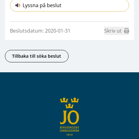
Lyssna på beslut
Beslutsdatum: 2020-01-31
Skriv ut
Tillbaka till söka beslut
Sidfot