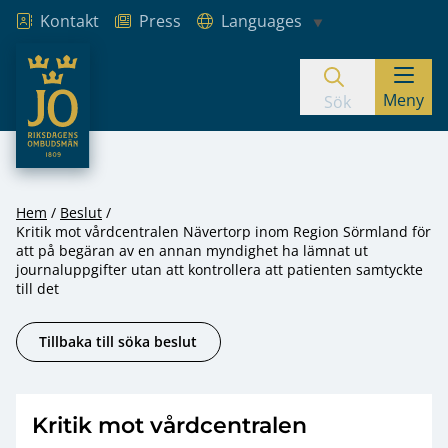
Kontakt
Press
Languages
JO – Riksdagens Ombudsmän
Meny
Hoppa till innehåll
Sök
Hem
Beslut
Kritik mot vårdcentralen Nävertorp inom Region Sörmland för
att på begäran av en annan myndighet ha lämnat ut
journaluppgifter utan att kontrollera att patienten samtyckte
till det
Tillbaka till söka beslut
Kritik mot vårdcentralen