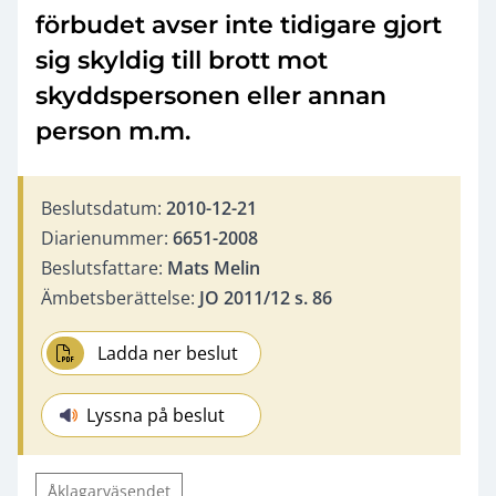
förbudet avser inte tidigare gjort
sig skyldig till brott mot
skyddspersonen eller annan
person m.m.
Beslutsdatum:
2010-12-21
Diarienummer:
6651-2008
Beslutsfattare:
Mats Melin
Ämbetsberättelse:
JO 2011/12 s. 86
Ladda ner beslut
Lyssna på beslut
Åklagarväsendet