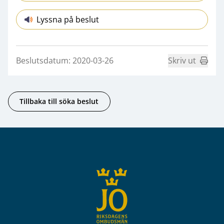
Lyssna på beslut
Beslutsdatum: 2020-03-26
Skriv ut
Tillbaka till söka beslut
Sidfot