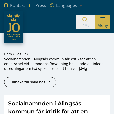
Kontakt
Press
Languages
JO – Riksdagens Ombudsmän
Meny
Hoppa till innehåll
Sök
Hem
Beslut
Socialnämnden i Alingsås kommun får kritik för att en
enhetschef vid nämndens förvaltning beslutade att inleda
utredningar om två syskon trots att hon var jävig
Tillbaka till söka beslut
Socialnämnden i Alingsås
kommun får kritik för att en