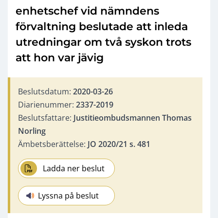
enhetschef vid nämndens
förvaltning beslutade att inleda
utredningar om två syskon trots
att hon var jävig
Beslutsdatum:
2020-03-26
Diarienummer:
2337-2019
Beslutsfattare:
Justitieombudsmannen Thomas
Norling
Ämbetsberättelse:
JO 2020/21 s. 481
Ladda ner beslut
Lyssna på beslut