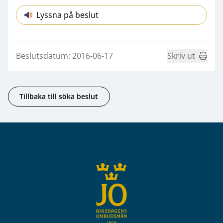
Lyssna på beslut
Beslutsdatum: 2016-06-17
Skriv ut
Tillbaka till söka beslut
Sidfot