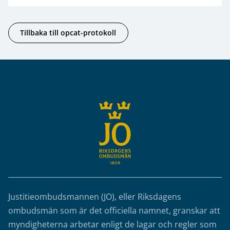
Tillbaka till opcat-protokoll
Sidfot
Justitieombudsmannen (JO), eller Riksdagens
ombudsmän som är det officiella namnet, granskar att
myndigheterna arbetar enligt de lagar och regler som